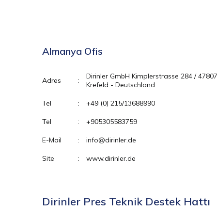
Almanya Ofis
Dirinler GmbH Kimplerstrasse 284 / 4780
Adres
:
Krefeld - Deutschland
Tel
:
+49 (0) 215/13688990
Tel
:
+905305583759
E-Mail
:
info@dirinler.de
Site
:
www.dirinler.de
Dirinler Pres Teknik Destek Hattı