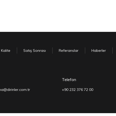
Kalite
Satış Sonrası
Referanslar
Haberler
Telefon
a@dirinler.com.tr
+90 232 376 72 00