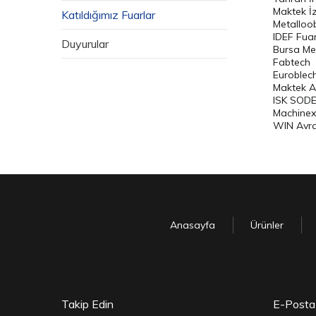
Maktek İ
Katıldığımız Fuarlar
Metalloo
IDEF Fuar
Duyurular
Bursa Met
Fabtech
Euroblec
Maktek A
ISK SOD
Machinex
WIN Avr
Anasayfa
Ürünler
Takip Edin
E-Posta