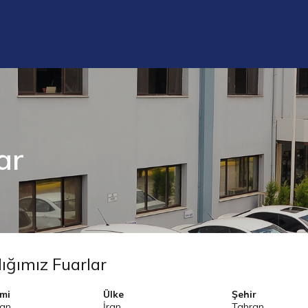
ar
dığımız Fuarlar
smi
Ülke
Şehir
ran
İran
Tahran