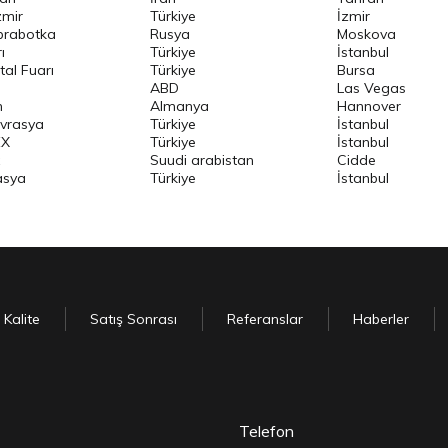
zmir
Türkiye
İzmir
brabotka
Rusya
Moskova
ı
Türkiye
İstanbul
al Fuarı
Türkiye
Bursa
ABD
Las Vegas
h
Almanya
Hannover
vrasya
Türkiye
İstanbul
EX
Türkiye
İstanbul
Suudi arabistan
Cidde
asya
Türkiye
İstanbul
Kalite
Satış Sonrası
Referanslar
Haberler
Telefon