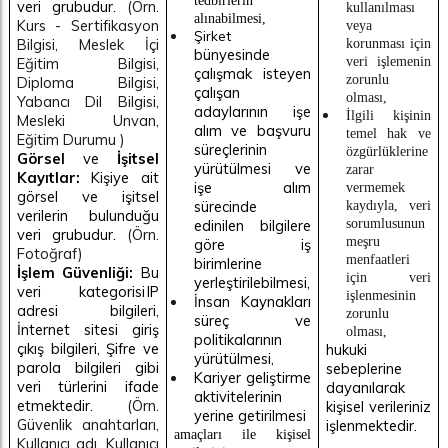
tedbirlerin
veri grubudur.
(Örn.
kullanılması
alınabilmesi,
Kurs
-
Sertifikasyon
veya
Şirket
Bilgisi, Meslek İçi
korunması için
bünyesinde
Eğitim Bilgisi,
veri işlemenin
çalışmak isteyen
zorunlu
Diploma Bilgisi,
çalışan
olması,
Yabancı Dil Bilgisi,
adaylarının işe
İlgili kişinin
Mesleki Unvan,
alım ve başvuru
temel hak ve
Eğitim Durumu )
süreçlerinin
özgürlüklerine
Görsel
ve
İşitsel
yürütülmesi ve
zarar
Kayıtlar:
Kişiye ait
işe alım
vermemek
görsel ve işitsel
sürecinde
kaydıyla, veri
verilerin bulunduğu
edinilen bilgilere
sorumlusunun
veri grubudur.
(Örn.
meşru
göre iş
Fotoğraf)
menfaatleri
birimlerine
İşlem Güvenliği:
Bu
için veri
yerleştirilebilmesi,
veri kategorisi IP
işlenmesinin
İnsan Kaynakları
adresi bilgileri,
zorunlu
süreç ve
İnternet sitesi giriş
olması,
politikalarının
çıkış bilgileri, Şifre ve
hukuki
yürütülmesi,
parola bilgileri gibi
sebeplerine
Kariyer geliştirme
veri türlerini ifade
dayanılarak
aktivitelerinin
etmektedir.
(Örn.
kişisel verileriniz
yerine getirilmesi
Güvenlik anahtarları,
işlenmektedir.
amaçları ile kişisel
Kullanıcı adı, Kullanıcı