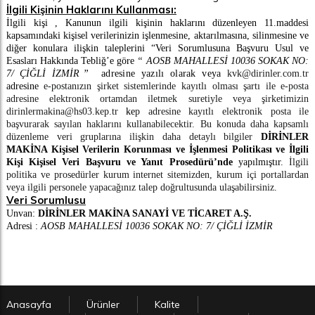
İlgili Kişinin Haklarını Kullanması:
İlgili kişi , Kanunun ilgili kişinin haklarını düzenleyen 11.maddesi
kapsamındaki kişisel verilerinizin işlenmesine, aktarılmasına, silinmesine ve
diğer konulara ilişkin taleplerini “Veri Sorumlusuna Başvuru Usul ve
Esasları Hakkında Tebliğ’e göre
“
AOSB MAHALLESİ 10036 SOKAK NO:
7/ ÇİĞLİ İZMİR
”
adresine yazılı olarak
veya
kvk@dirinler.com.tr
adresine
e-postanızın şirket sistemlerinde kayıtlı olması şartı ile e-posta
adresine elektronik ortamdan iletmek suretiyle veya şirketimizin
dirinlermakina@hs03.kep.tr
ke
p adresine kayıtlı elektronik posta ile
başvurarak
sayılan haklarını kullanabilecektir.
Bu konuda daha kapsamlı
düzenleme veri gruplarına ilişkin daha detaylı bilgiler
DİRİNLER
MAKİNA Kişisel Verilerin Korunması ve İşlenmesi Politikası ve İlgili
Kişi Kişisel Veri Başvuru ve Yanıt Prosedürü’nde
yapılmıştır.
İlgili
politika ve prosedürler kurum internet sitemizden, kurum içi portallardan
veya ilgili personele yapacağınız talep doğrultusunda ulaşabilirsiniz
.
Veri Sorumlusu
Unvan:
DİRİNLER MAKİNA SANAYİ VE TİCARET A.Ş.
Adresi :
AOSB MAHALLESİ 10036 SOKAK NO: 7/ ÇİĞLİ İZMİR
Anasayfa
Ürünler
Kalite