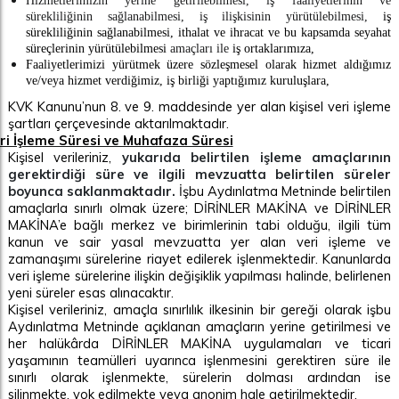
Hizmetlerimizin yerine getirilebilmesi, iş faaliyetlerinin ve
sürekliliğinin sağlanabilmesi, iş ilişkisinin yürütülebilmesi,
iş
sürekliliğinin sağlanabilmesi, ithalat ve ihracat ve bu kapsamda seyahat
süreçlerinin yürütülebilmesi
amaçları ile
iş ortaklarımıza,
Faaliyetlerimizi yürütmek üzere sözleşmesel olarak hizmet aldığımız
ve/veya hizmet verdiğimiz, iş birliği yaptığımız kuruluşlara,
KVK Kanunu’nun 8. ve 9. maddesinde yer alan kişisel veri işleme
şartları
çerçevesinde
aktarılmaktadır.
ri İşleme Süresi ve Muhafaza Süresi
Kişisel verileriniz,
yukarıda belirtilen işleme amaçlarının
gerektirdiği süre ve ilgili mevzuatta belirtilen süreler
boyunca saklanmaktadır.
İşbu Aydınlatma Metninde belirtilen
amaçlarla sınırlı olmak üzere; DİRİNLER MAKİNA ve DİRİNLER
MAKİNA’e bağlı merkez ve birimlerinin tabi olduğu, ilgili tüm
kanun ve sair yasal mevzuatta yer alan veri işleme ve
zamanaşımı sürelerine riayet edilerek işlenmektedir. Kanunlarda
veri işleme sürelerine ilişkin değişiklik yapılması halinde, belirlenen
yeni süreler esas alınacaktır.
Kişisel verileriniz, amaçla sınırlılık ilkesinin bir gereği olarak işbu
Aydınlatma Metninde açıklanan amaçların yerine getirilmesi ve
her halükârda DİRİNLER MAKİNA uygulamaları ve ticari
yaşamının teamülleri uyarınca işlenmesini gerektiren süre ile
sınırlı olarak işlenmekte, sürelerin dolması ardından ise
silinmekte, yok edilmekte veya anonim hale getirilmektedir.