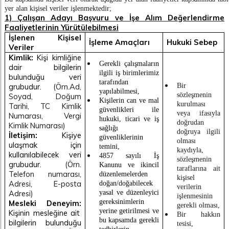
yer alan kişisel veriler işlenmektedir;
1) Çalışan Adayı Başvuru ve İşe Alım Değerlendirme
Faaliyetlerinin Yürütülebilmesi
İşlenen Kişisel
İşleme Amaçları
Hukuki Sebep
Veriler
Kimlik:
Kişi kimliğine
Gerekli çalışmaların
dair bilgilerin
ilgili iş birimlerimiz
bulunduğu veri
tarafından
grubudur.
(Örn.Ad,
Bir
yapılabilmesi,
sözleşmenin
Soyad
, Doğum
Kişilerin can ve mal
kurulması
Tarihi,
TC
Kimlik
güvenlikleri ile
veya ifasıyla
Numarası, Vergi
hukuki, ticari ve iş
doğrudan
Kimlik Numarası)
sağlığı
doğruya ilgili
İletişim:
Kişiye
güvenliklerinin
olması
ulaşmak için
temini,
kaydıyla,
kullanılabilecek veri
4857 sayılı İş
sözleşmenin
grubudur.
(Örn.
Kanunu
ve ikincil
taraflarına ait
Telefon numarası,
düzenlemelerden
kişisel
Adresi, E-posta
doğan/doğabilecek
verilerin
Adresi)
yasal ve düzenleyici
işlenmesinin
gereksinimlerin
Mesleki Deneyim:
gerekli olması,
yerine getirilmesi ve
Kişinin mesleğine ait
Bir hakkın
bu kapsamda gerekli
bilgilerin bulunduğu
tesisi,