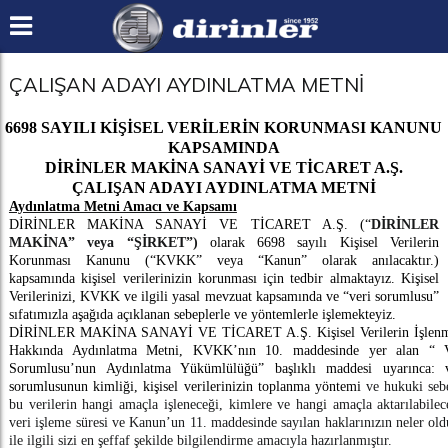
ÇALIŞAN ADAYI AYDINLATMA METNİ
6698 SAYILI KİŞİSEL VERİLERİN KORUNMASI KANUNU
KAPSAMINDA
DİRİNLER MAKİNA SANAYİ VE TİCARET A.Ş.
ÇALIŞAN ADAYI AYDINLATMA METNİ
Aydınlatma Metni Amacı ve Kapsamı
DİRİNLER MAKİNA SANAYİ VE TİCARET A.Ş. (“
DİRİNLER
MAKİNA” veya “ŞİRKET”)
olarak 6698 sayılı Kişisel Verilerin
Korunması Kanunu (“KVKK” veya “Kanun” olarak anılacaktır.)
kapsamında kişisel verilerinizin korunması için tedbir almaktayız. Kişisel
Verilerinizi, KVKK ve ilgili yasal mevzuat kapsamında ve “veri sorumlusu”
sıfatımızla aşağıda açıklanan sebeplerle ve yöntemlerle işlemekteyiz.
DİRİNLER MAKİNA SANAYİ VE TİCARET A.Ş.
Kişisel Verilerin İşlen
Hakkında Aydınlatma Metni, KVKK’nın 10. maddesinde yer alan “ V
Sorumlusu’nun Aydınlatma Yükümlülüğü” başlıklı maddesi uyarınca: v
sorumlusunun kimliği, kişisel verilerinizin toplanma yöntemi
ve hukuki seb
bu verilerin hangi amaçla işleneceği, kimlere ve hangi amaçla aktarılabilec
veri işleme süresi ve Kanun’un 11. maddesinde sayılan haklarınızın neler ol
ile ilgili sizi en şeffaf şekilde bilgilendirme amacıyla hazırlanmıştır.