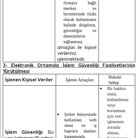
firmaya bağlı
merkez ve
birimlerinde fiziki
olarak bulunmanız
halinde disiplinin,
güvenliğin ve
denetimlerin
sağlanması,
amaçları ile kişisel
verileriniz
işlenmektedir.
3- Elektronik Ortamda İşlem Güvenliği Faaliyetlerinin
Yürütülmesi
Hukuki
İşlenen Kişisel Veriler
İşleme Amaçları
Sebep
Bir hakkın
tesisi,
kullanılması
veya
korunması
Şirket bünyesinde
için veri
kullanılan web
işlemenin
sitesi ve iş
zorunlu
başvuru alanları
İşlem Güvenliği:
Bu
olması,
kapsamında
veri kategorisi IP adresi