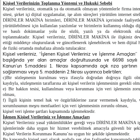
Kişisel Verilerinizin Toplanma Yöntemi ve Hukuki Sebebi
Kişisel verileriniz, otomatik ya da otomatik olmayan yöntemlerle firma inte
sitesi, şirket içi dijital uygulamalar, işe alım süreçleri yürütülen internet sitel
DİRİNLER MAKİNA birimleri, DİRİNLER MAKİNA içerisinde faaliyetle
yürütülebilmesi için kullanılan yazılımlar ve birimlerin kullanmış olduğu dij
ve basılı dokümanlar yolu ile sözlü, yazılı ya da elektronik ola
toplanmaktadır. Kişisel verileriniz, DİRİNLER MAKİNA ile ilişkiniz d
ettiği müddetçe oluşturularak ve güncellenerek işlenebilecek ve hem dijital
de fiziki ortamda muhafaza altında tutulacaktır.
Kişisel verileriniz, “İşlenen Kişisel Verileriniz ve İşlenme Amaçları”
başlığında yer alan amaçlar doğrultusunda ve 6698 sayılı
Kanun’un 5.maddesi 1. fıkrası kapsamında açık rıza şartının
sağlanması veya 5. maddenin 2.fıkrası uyarınca
belirtilen;
c)Bir sözleşmenin kurulması veya ifasıyla doğrudan doğruya ilgili ol
kaydıyla, sözleşmenin taraflarına ait kişisel verilerin işlenmesinin gerekli olm
e) Bir hakkın tesisi, kullanılması veya korunması için veri işlemenin zor
olması,
f) İlgili kişinin temel hak ve özgürlüklerine zarar vermemek kaydıyla, 
sorumlusunun meşru menfaatleri için veri işlenmesinin zorunlu olması,
kişisel veri işleme şartları kapsamında işlenmektedir.
İşlenen Kişisel Verileriniz ve İşlenme Amaçları
Kişisel Verileriniz yasal yükümlülükler gereği veya DİRİNLER MAKİNA i
işlemlerinde daha uygun bir hizmet verebilmek amacıyla güvenli bir şek
Kişisel Verilerin Korunması Kanunu’na uygun bir şekilde işlenmektedir.
Bu kapsamda kişisel veri olarak aşağıda yer alan faaliyetler kapsamında tab