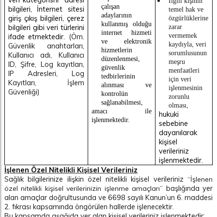
İlgili kişinin
çalışan
bilgileri, İnternet sitesi
temel hak ve
adaylarının
giriş çıkış bilgileri, çerez
özgürlüklerine
kullanmış olduğu
bilgileri gibi veri türlerini
zarar
internet hizmeti
ifade etmektedir.
(Örn.
vermemek
ve elektronik
kaydıyla, veri
Güvenlik anahtarları,
hizmetlerin
sorumlusunun
Kullanıcı adı, Kullanıcı
düzenlenmesi,
meşru
ID, Şifre,
Log
kayıtları,
güvenlik
menfaatleri
IP Adresleri, Log
tedbirlerinin
için veri
Kayıtları, İşlem
alınması ve
işlenmesinin
Güvenliği)
kontrolün
zorunlu
sağlanabilmesi,
olması,
amacı ile
hukuki
işlenmektedir.
sebebine
dayanılarak
kişisel
verileriniz
işlenmektedir.
İşlenen Özel Nitelikli Kişisel Verileriniz
Sağlık bilgilerinize ilişkin özel nitelikli kişisel verileriniz
“İşlenen
başlığında yer
özel nitelikli kişisel verilerinizin işlenme amaçları”
alan amaçlar doğrultusunda ve 6698 sayılı Kanun’un 6. maddesi
2. fıkrası kapsamında öngörülen hallerde işlenecektir.
Bu kapsamda aşağıda yer alan kişisel verileriniz işlenmektedir: