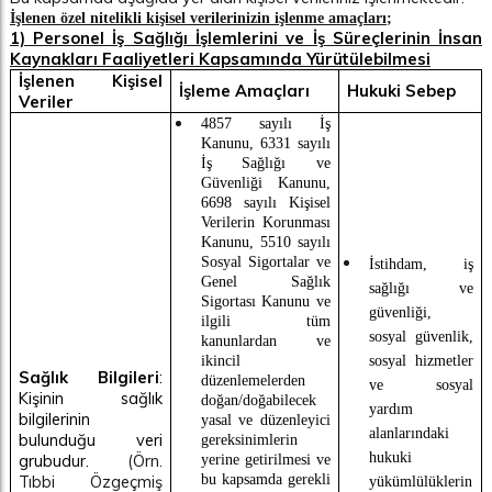
İşlenen özel nitelikli kişisel verilerinizin işlenme amaçları
;
1) Personel İş Sağlığı İşlemlerini ve İş Süreçlerinin İnsan
Kaynakları Faaliyetleri Kapsamında Yürütülebilmesi
İşlenen Kişisel
İşleme Amaçları
Hukuki Sebep
Veriler
4857 sayılı İş
Kanunu
, 6331 sayılı
İş Sağlığı ve
Güvenliği Kanunu,
6698 sayılı Kişisel
Verilerin Korunması
Kanunu, 5510 sayılı
Sosyal Sigortalar ve
İstihdam, iş
Genel Sağlık
sağlığı ve
Sigortası Kanunu ve
güvenliği,
ilgili tüm
sosyal güvenlik,
kanunlardan ve
sosyal hizmetler
ikincil
Sağlık Bilgileri
:
düzenlemelerden
ve sosyal
Kişinin sağlık
doğan/doğabilecek
yardım
bilgilerinin
yasal ve düzenleyici
alanlarındaki
bulunduğu veri
gereksinimlerin
hukuki
grubudur.
(Örn.
yerine getirilmesi ve
Tıbbi Özgeçmiş
bu kapsamda gerekli
yükümlülüklerin