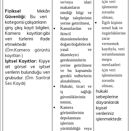
için veri
ve/veya idari
işlemenin
makamların
Fiziksel
Mekân
zorunlu
istediği bilgi ve
Güvenliği:
Bu veri
olması,
belge taleplerinin
kategorisi çalışanların
İlgili kişinin
yerine getirilmesi,
giriş çıkış kayıt bilgileri,
temel hak ve
Kanunlardan ve
Kamera kayıtları gibi
özgürlüklerine
ikincil
veri türlerini ifade
zarar
düzenlemelerden
etmektedir.
vermemek
doğan/doğabilecek
kaydıyla, veri
(Örn.Kamera görüntü
yasal ve
sorumlusunun
kayıtları )
düzenleyici
meşru
gereksinimlerin
İşitsel Kayıtlar:
Kişiye
menfaatleri
yerine getirilmesi
ait görsel ve işitsel
için veri
ve bu kapsamda
verilerin bulunduğu veri
işlenmesinin
gerekli tedbirlerin
grubudur.
(Örn. Santral
zorunlu
alınabilmesi,
Ses Kaydı)
olması,
Hukuki, ticari ve
hukuki
iş sağlığı
sebeplerine
güvenliklerinin
dayanılarak
temini,
kişisel
Kamera
görüntülerinin
verileriniz
depolanması
işlenmektedir.
işlerinin
yürütüldüğü veya