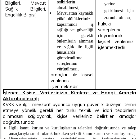
tedbirlerin
Bilgileri, Mevcut
yerine
alınabilmesi,
Sağlık Bilgileri,
getirilmesi için
Mevzuattan kaynaklı
Engellilik Bilgisi)
zorunlu olması,
yükümlülüklerimiz
hukuki
kapsamında iş
sebeplerine
sağlığı ve güvenliği
dayanılarak
için gerekli
kişisel verileriniz
önlemlerin alınması
işlenmektedir.
ve sağlık ile ilgili
hususlarda
görevlendirme
süreçlerinin
yürütülmesi,
amaçları ile kişisel
verileriniz
işlenmektedir.
İşlenen Kişisel Verilerinizin Kimlere ve Hangi Amaçla
Aktarılabileceği
KVKK ve ilgili mevzuat uyarınca uygun güvenlik düzeyini temin
etmeye yönelik gerekli her türlü teknik ve idari tedbirlerin
alınmasını sağlayarak, kişisel verileriniz belirtilen amaçlar
doğrultusunda;
İlgili kamu kurum ve kuruluşlarının talepleri doğrultusunda ve talep
amaçlarıyla sınırlı olarak hukuken yetkili kamu kurum ve kuruluşlarına,